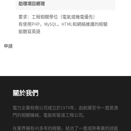
助理項目經理
要求：工程相關學位（電氣或機電優先）
有使用PHP，MySQL，HTML和網絡維護的經驗
能聽寫英語
申請
關於我們
電力企業有限公司成立於1979年，由創建至今一直是澳
門的相關機械，電氣和管道工程公司。
在業界擁有40多年的經驗，結合了一套成熟專業的技能